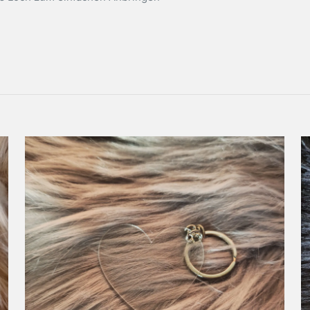
berger Straße 20, 01239 Dresden
twortliche Person in der EU
Claus
Bester Papa
,
eigene