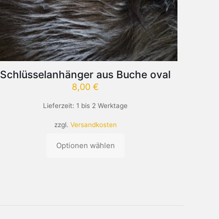
Schlüsselanhänger aus Buche oval
8,00
€
Lieferzeit:
1 bis 2 Werktage
zzgl.
Versandkosten
Optionen wählen
Dieses
Produkt
weist
mehrere
Varianten
auf.
Die
Optionen