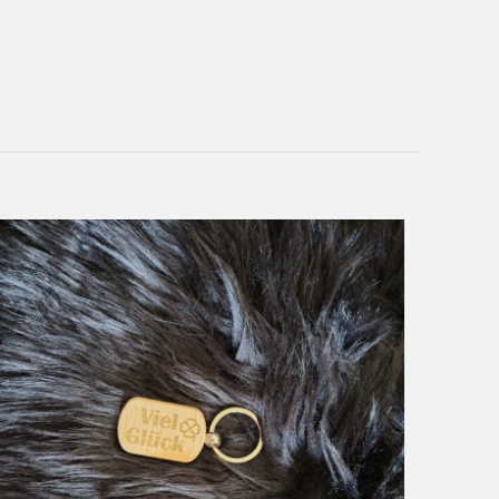
50 g
3,5 × 3,5 × 0,1 cm
Edelstahl
r Text
,
eigenes Bild