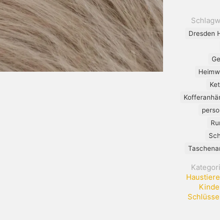
Schlagw
Dresden 
Ge
Heimw
Ket
Kofferanhä
perso
Ru
Sch
Taschenan
Kategor
Haustiere
Kinde
Schlüsse