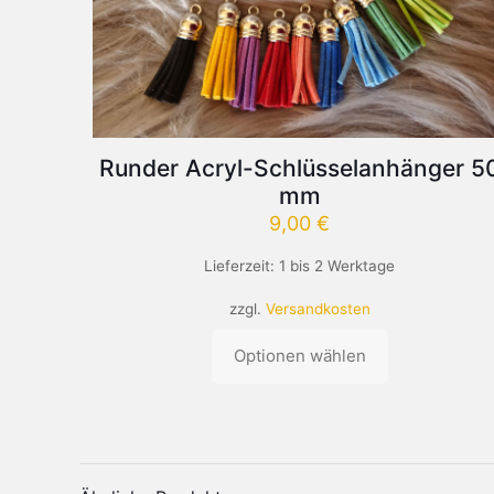
Runder Acryl-Schlüsselanhänger 5
mm
9,00
€
Lieferzeit:
1 bis 2 Werktage
zzgl.
Versandkosten
Optionen wählen
Dieses
Produkt
weist
mehrere
Varianten
auf.