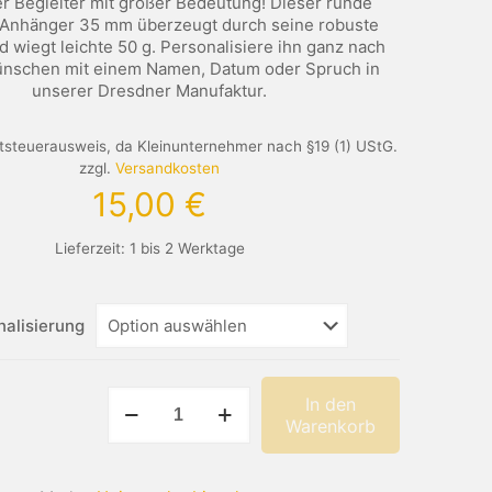
er Begleiter mit großer Bedeutung! Dieser runde
-Anhänger 35 mm überzeugt durch seine robuste
 wiegt leichte 50 g. Personalisiere ihn ganz nach
nschen mit einem Namen, Datum oder Spruch in
unserer Dresdner Manufaktur.
steuerausweis, da Kleinunternehmer nach §19 (1) UStG.
zzgl.
Versandkosten
15,00
€
Lieferzeit:
1 bis 2 Werktage
nalisierung
Runder
In den
Edelstahl-
Warenkorb
Anhänger
35
mm