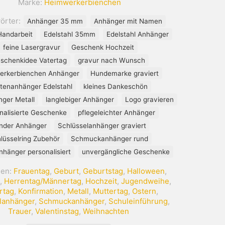
Marke:
Heimwerkerbienchen
Menge
örter:
Anhänger 35 mm
Anhänger mit Namen
Handarbeit
Edelstahl 35mm
Edelstahl Anhänger
feine Lasergravur
Geschenk Hochzeit
schenkidee Vatertag
gravur nach Wunsch
erkerbienchen Anhänger
Hundemarke graviert
tenanhänger Edelstahl
kleines Dankeschön
nger Metall
langlebiger Anhänger
Logo gravieren
nalisierte Geschenke
pflegeleichter Anhänger
nder Anhänger
Schlüsselanhänger graviert
lüsselring Zubehör
Schmuckanhänger rund
hänger personalisiert
unvergängliche Geschenke
ien:
Frauentag
,
Geburt
,
Geburtstag
,
Halloween
,
,
Herrentag/Männertag
,
Hochzeit
,
Jugendweihe
,
rtag
,
Konfirmation
,
Metall
,
Muttertag
,
Ostern
,
lanhänger
,
Schmuckanhänger
,
Schuleinführung
,
Trauer
,
Valentinstag
,
Weihnachten