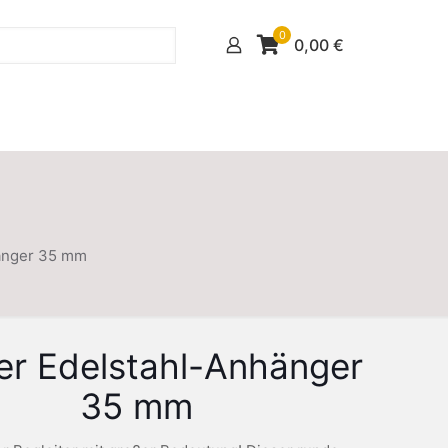
0
0,00
€
änger 35 mm
er Edelstahl-Anhänger
35 mm