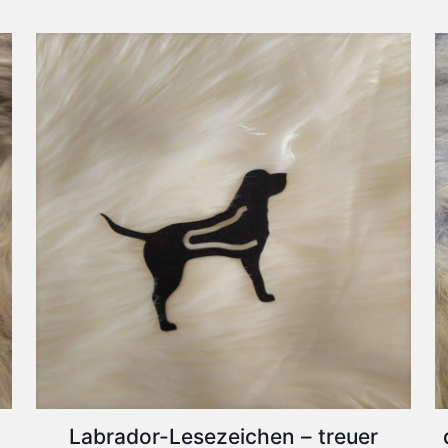
können
auf
der
Produktseite
gewählt
werden
Labrador-Lesezeichen – treuer