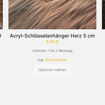
0
Acryl-Schlüsselanhänger Herz 5 cm
8,00
€
Lieferzeit:
1 bis 2 Werktage
zzgl.
Versandkosten
Optionen wählen
Dieses
Produkt
weist
mehrere
Varianten
auf.
Die
Optionen