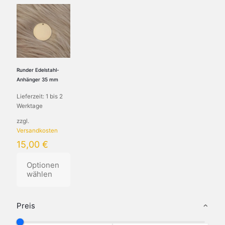
Runder Edelstahl-
Anhänger 35 mm
Lieferzeit:
1 bis 2
Werktage
zzgl.
Versandkosten
15,00
€
Optionen
wählen
Dieses
Produkt
Preis
weist
mehrere