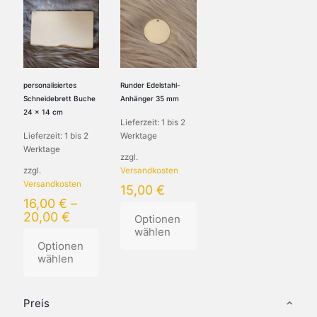
personalisiertes
Runder Edelstahl-
Schneidebrett Buche
Anhänger 35 mm
24 x 14 cm
Lieferzeit:
1 bis 2
Lieferzeit:
1 bis 2
Werktage
Werktage
zzgl.
zzgl.
Versandkosten
Versandkosten
15,00
€
16,00
€
–
20,00
€
Optionen
wählen
Optionen
wählen
Dieses
Produkt
Dieses
weist
Produkt
mehrere
Preis
weist
Varianten