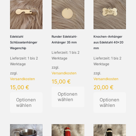
Edelstahl
Runder Edelstahl-
Knochen-Anhänger
Schlüsselanhänger
Anhänger 35 mm
aus Edelstahl 40×20
Wagenchip
mm
Lieferzeit:
1 bis 2
Lieferzeit:
1 bis 2
Werktage
Lieferzeit:
1 bis 2
Werktage
Werktage
zzgl.
zzgl.
Versandkosten
zzgl.
Versandkosten
Versandkosten
15,00
€
15,00
€
20,00
€
Optionen
wählen
Optionen
Optionen
wählen
wählen
Dieses
Dieses
Produkt
Dieses
Produkt
weist
Produkt
weist
mehrere
weist
mehrere
Varianten
mehrere