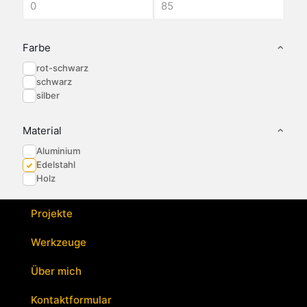
auf
auf
auf
der
der
der
Produktseite
Produktseite
Produktseite
gewählt
gewählt
gewählt
Farbe
werden
werden
werden
rot-schwarz
schwarz
silber
Material
Aluminium
Edelstahl
Holz
Projekte
Werkzeuge
Über mich
Kontaktformular