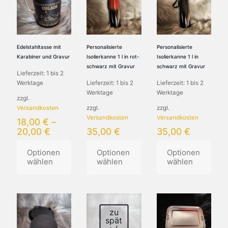
Varianten
auf.
Varianten
auf.
Die
auf.
Die
Optionen
Die
Optionen
können
Optionen
können
auf
können
Edelstahltasse mit
Personalisierte
Personalisierte
auf
der
auf
Karabiner und Gravur
Isolierkanne 1 l in rot-
Isolierkanne 1 l in
der
Produktseite
der
schwarz mit Gravur
schwarz mit Gravur
Lieferzeit:
1 bis 2
Produktseite
gewählt
Produktseite
Werktage
Lieferzeit:
1 bis 2
Lieferzeit:
1 bis 2
gewählt
werden
gewählt
Werktage
Werktage
werden
werden
zzgl.
Versandkosten
zzgl.
zzgl.
Versandkosten
Versandkosten
18,00
€
–
20,00
€
35,00
€
35,00
€
Optionen
Optionen
Optionen
wählen
wählen
wählen
Dieses
Dieses
Dieses
Produkt
Produkt
Produkt
weist
weist
weist
zu
mehrere
mehrere
mehrere
spät
Varianten
Varianten
Varianten