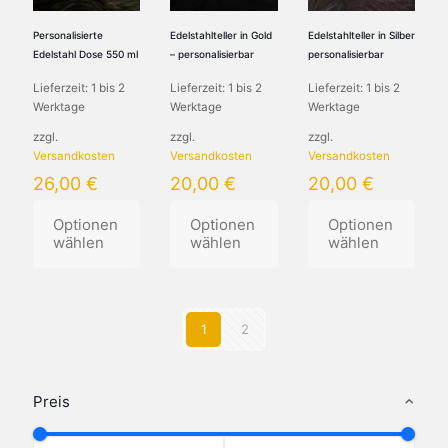
auf
Optionen
Optionen
der
können
können
Personalisierte
Edelstahlteller in Gold
Edelstahlteller in Silber
Produktseite
auf
auf
Edelstahl Dose 550 ml
– personalisierbar
personalisierbar
gewählt
der
der
werden
Lieferzeit:
1 bis 2
Lieferzeit:
1 bis 2
Lieferzeit:
1 bis 2
Produktseite
Produktseite
Werktage
Werktage
Werktage
gewählt
gewählt
werden
werden
zzgl.
zzgl.
zzgl.
Versandkosten
Versandkosten
Versandkosten
26,00
€
20,00
€
20,00
€
Optionen
Optionen
Optionen
wählen
wählen
wählen
Dieses
Dieses
Dieses
Produkt
Produkt
Produkt
weist
weist
weist
1
2
mehrere
mehrere
mehrere
Varianten
Varianten
Varianten
auf.
auf.
auf.
Die
Die
Die
Preis
Optionen
Optionen
Optionen
können
können
können