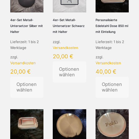
:-(
auf.
auf.
auf.
Die
Die
Die
Optionen
Optionen
Optionen
können
können
können
4er-Set Metall-
4er-Set Metall-
Personalisierte
auf
auf
auf
Untersetzer Silber mit
Untersetzer Schwarz
Edelstahl Dose 850 ml
der
der
der
Halter
mit Halter
mit Einteilung
Produktseite
Produktseite
Produktseite
Lieferzeit:
1 bis 2
zzgl.
Lieferzeit:
1 bis 2
gewählt
gewählt
gewählt
Werktage
Versandkosten
Werktage
werden
werden
werden
20,00
€
zzgl.
zzgl.
Versandkosten
Versandkosten
Optionen
20,00
€
40,00
€
wählen
Optionen
Optionen
Dieses
wählen
wählen
Produkt
weist
Dieses
Dieses
mehrere
Produkt
Produkt
Varianten
weist
weist
auf.
mehrere
mehrere
Die
Varianten
Varianten
Optionen
auf.
auf.
können
Die
Die