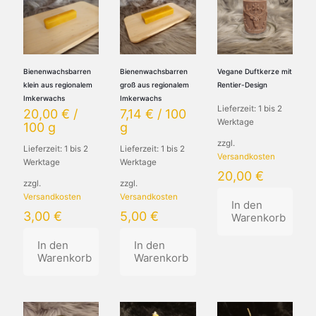
Bienenwachsbarren
Bienenwachsbarren
Vegane Duftkerze mit
klein aus regionalem
groß aus regionalem
Rentier-Design
Imkerwachs
Imkerwachs
Lieferzeit:
1 bis 2
20,00
€
/
7,14
€
/
100
Werktage
100
g
g
zzgl.
Lieferzeit:
1 bis 2
Lieferzeit:
1 bis 2
Versandkosten
Werktage
Werktage
20,00
€
zzgl.
zzgl.
Versandkosten
Versandkosten
In den
3,00
€
5,00
€
Warenkorb
In den
In den
Warenkorb
Warenkorb