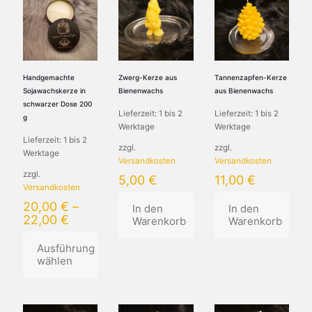
Handgemachte
Zwerg-Kerze aus
Tannenzapfen-Kerze
Sojawachskerze in
Bienenwachs
aus Bienenwachs
schwarzer Dose 200
Lieferzeit:
1 bis 2
Lieferzeit:
1 bis 2
g
Werktage
Werktage
Lieferzeit:
1 bis 2
zzgl.
zzgl.
Werktage
Versandkosten
Versandkosten
zzgl.
5,00
€
11,00
€
Versandkosten
20,00
€
–
In den
In den
22,00
€
Warenkorb
Warenkorb
Ausführung
wählen
Dieses
Produkt