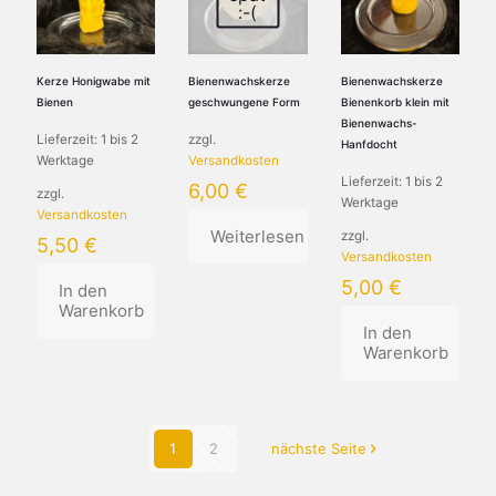
:-(
Kerze Honigwabe mit
Bienenwachskerze
Bienenwachskerze
Bienen
geschwungene Form
Bienenkorb klein mit
Bienenwachs-
Lieferzeit:
1 bis 2
zzgl.
Hanfdocht
Werktage
Versandkosten
Lieferzeit:
1 bis 2
6,00
€
zzgl.
Werktage
Versandkosten
Weiterlesen
zzgl.
5,50
€
Versandkosten
5,00
€
In den
Warenkorb
In den
Warenkorb
1
2
nächste Seite