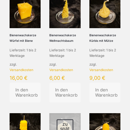
weist
mehrere
Varianten
auf.
Die
Optionen
können
Bienenwachskerze
Bienenwachskerze
Bienenwachskerze
auf
Würfel mit Biene
Weihnachtsbaum
Kürbis mit Mütze
der
Lieferzeit:
1 bis 2
Lieferzeit:
1 bis 2
Lieferzeit:
1 bis 2
Produktseite
Werktage
Werktage
Werktage
gewählt
werden
zzgl.
zzgl.
zzgl.
Versandkosten
Versandkosten
Versandkosten
16,00
€
6,00
€
9,00
€
In den
In den
In den
Warenkorb
Warenkorb
Warenkorb
zu
spät