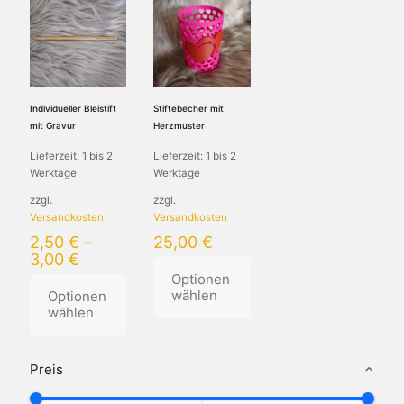
Individueller Bleistift
Stiftebecher mit
mit Gravur
Herzmuster
Lieferzeit:
1 bis 2
Lieferzeit:
1 bis 2
Werktage
Werktage
zzgl.
zzgl.
Versandkosten
Versandkosten
2,50
€
–
25,00
€
3,00
€
Optionen
wählen
Optionen
wählen
Dieses
Produkt
Preis
weist
mehrere