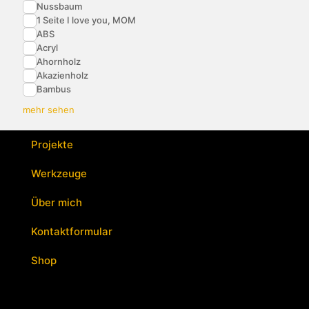
Nussbaum
1 Seite I love you, MOM
ABS
Acryl
Ahornholz
Akazienholz
Bambus
mehr sehen
Projekte
Werkzeuge
Über mich
Kontaktformular
Shop