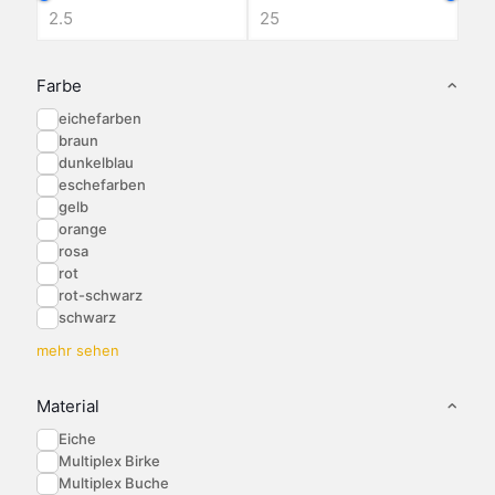
Varianten
auf.
Die
Optionen
Farbe
können
eichefarben
auf
braun
der
dunkelblau
Produktseite
gewählt
eschefarben
werden
gelb
orange
rosa
rot
rot-schwarz
schwarz
mehr sehen
Material
Eiche
Multiplex Birke
Multiplex Buche