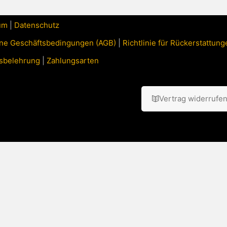
um
|
Datenschutz
ne Geschäftsbedingungen (AGB)
|
Richtlinie für Rückerstattu
sbelehrung
|
Zahlungsarten
Vertrag widerrufe