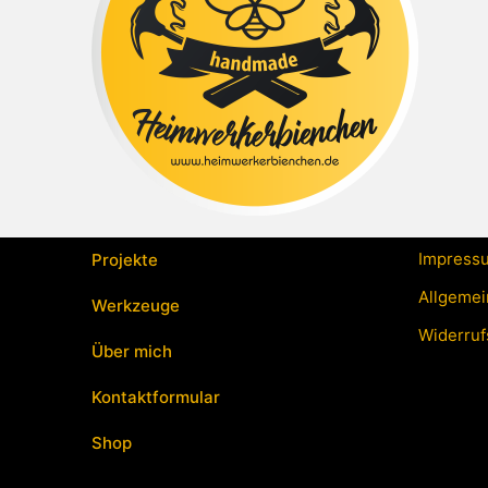
Impress
Projekte
Allgemei
Werkzeuge
Widerruf
Über mich
Kontaktformular
Shop