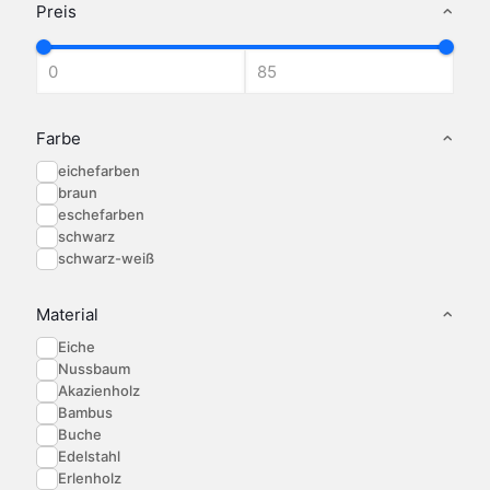
Optionen
Die
Die
Preis
können
Optionen
Optionen
auf
können
können
der
auf
auf
Produktseite
der
der
gewählt
Produktseite
Produktseite
werden
gewählt
gewählt
Farbe
werden
werden
eichefarben
braun
eschefarben
schwarz
schwarz-weiß
Material
Eiche
Nussbaum
Akazienholz
Bambus
Buche
Edelstahl
Erlenholz