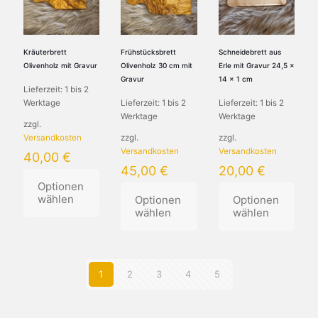
Die
auf.
auf.
Optionen
Die
Die
können
Optionen
Optionen
auf
können
können
Kräuterbrett
Frühstücksbrett
Schneidebrett aus
der
auf
auf
Olivenholz mit Gravur
Olivenholz 30 cm mit
Erle mit Gravur 24,5 x
Produktseite
der
der
Gravur
14 x 1 cm
Lieferzeit:
1 bis 2
gewählt
Produktseite
Produktseite
Werktage
Lieferzeit:
1 bis 2
Lieferzeit:
1 bis 2
werden
gewählt
gewählt
Werktage
Werktage
werden
werden
zzgl.
Versandkosten
zzgl.
zzgl.
Versandkosten
Versandkosten
40,00
€
45,00
€
20,00
€
Optionen
wählen
Optionen
Optionen
wählen
wählen
Dieses
Produkt
Dieses
Dieses
weist
Produkt
Produkt
mehrere
weist
weist
1
2
3
4
5
Varianten
mehrere
mehrere
auf.
Varianten
Varianten
Die
auf.
auf.