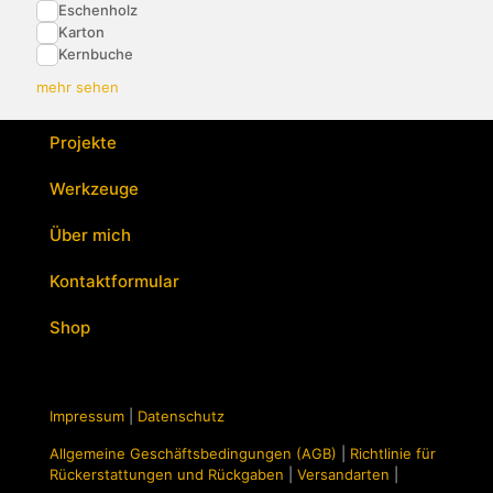
Eschenholz
Karton
Kernbuche
mehr sehen
Projekte
Werkzeuge
Über mich
Kontaktformular
Shop
Impressum
|
Datenschutz
Allgemeine Geschäftsbedingungen (AGB)
|
Richtlinie für
Rückerstattungen und Rückgaben
|
Versandarten
|