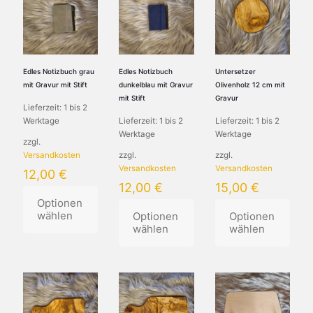
Varianten
mehrere
Varianten
auf.
Varianten
auf.
Die
auf.
Die
Optionen
Die
Optionen
können
Optionen
können
auf
können
auf
Edles Notizbuch grau
Edles Notizbuch
Untersetzer
der
auf
der
mit Gravur mit Stift
dunkelblau mit Gravur
Olivenholz 12 cm mit
Produktseite
der
Produktseite
mit Stift
Gravur
Lieferzeit:
1 bis 2
gewählt
Produktseite
gewählt
Werktage
Lieferzeit:
1 bis 2
Lieferzeit:
1 bis 2
werden
gewählt
werden
Werktage
Werktage
werden
zzgl.
Versandkosten
zzgl.
zzgl.
Versandkosten
Versandkosten
12,00
€
12,00
€
15,00
€
Optionen
wählen
Optionen
Optionen
wählen
wählen
Dieses
Produkt
Dieses
Dieses
weist
Produkt
Produkt
mehrere
weist
weist
Varianten
mehrere
mehrere
auf.
Varianten
Varianten