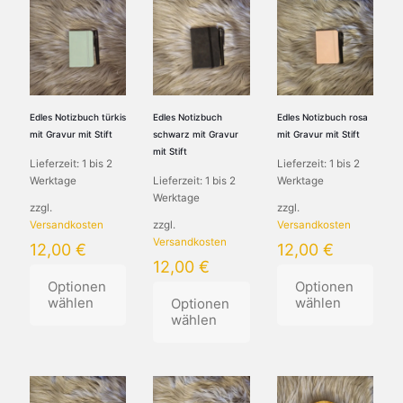
weist
mehrere
Varianten
mehrere
Varianten
auf.
Varianten
auf.
Die
auf.
Die
Optionen
Die
Optionen
können
Optionen
können
auf
können
auf
der
Edles Notizbuch türkis
Edles Notizbuch
Edles Notizbuch rosa
auf
der
Produktseite
mit Gravur mit Stift
schwarz mit Gravur
mit Gravur mit Stift
der
Produktseite
gewählt
mit Stift
Lieferzeit:
1 bis 2
Lieferzeit:
1 bis 2
Produktseite
gewählt
werden
Werktage
Lieferzeit:
1 bis 2
Werktage
gewählt
werden
Werktage
werden
zzgl.
zzgl.
Versandkosten
zzgl.
Versandkosten
Versandkosten
12,00
€
12,00
€
12,00
€
Optionen
Optionen
wählen
wählen
Optionen
wählen
Dieses
Dieses
Produkt
Dieses
Produkt
weist
Produkt
weist
mehrere
weist
mehrere