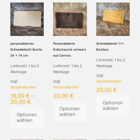
personalisiertes
Personalisierte
Schneidebrett 1×1
Schneidebrett Buche
Kulturtasche schwarz
Bambus
24 x 14 cm
aus Canvas
Lieferzeit:
1 bis 2
Lieferzeit:
1 bis 2
Lieferzeit:
1 bis 2
Werktage
Werktage
Werktage
zzgl.
zzgl.
zzgl.
Versandkosten
Versandkosten
Versandkosten
20,00
€
16,00
€
–
20,00
€
20,00
€
Optionen
wählen
Optionen
wählen
Optionen
wählen
Dieses
Dieses
Produkt
Dieses
Produkt
weist
Produkt
weist
mehrere