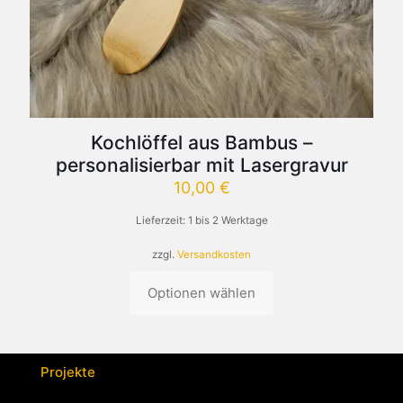
Kochlöffel aus Bambus –
personalisierbar mit Lasergravur
10,00
€
Lieferzeit:
1 bis 2 Werktage
zzgl.
Versandkosten
Optionen wählen
Dieses
Produkt
weist
mehrere
Varianten
Projekte
auf.
Die