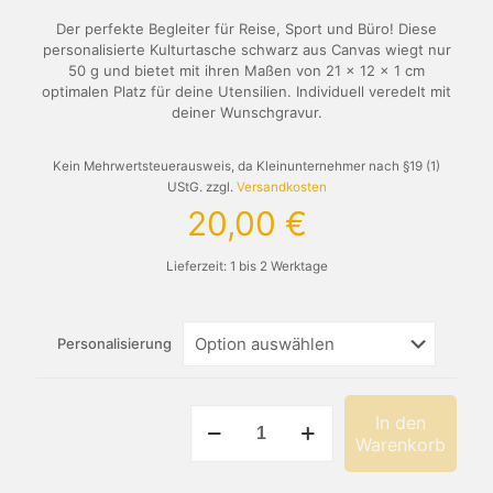
Der perfekte Begleiter für Reise, Sport und Büro! Diese
personalisierte Kulturtasche schwarz aus Canvas wiegt nur
50 g und bietet mit ihren Maßen von 21 x 12 x 1 cm
optimalen Platz für deine Utensilien. Individuell veredelt mit
deiner Wunschgravur.
Kein Mehrwertsteuerausweis, da Kleinunternehmer nach §19 (1)
UStG.
zzgl.
Versandkosten
20,00
€
Lieferzeit:
1 bis 2 Werktage
Personalisierung
Personalisierte
In den
Kulturtasche
Warenkorb
schwarz
aus