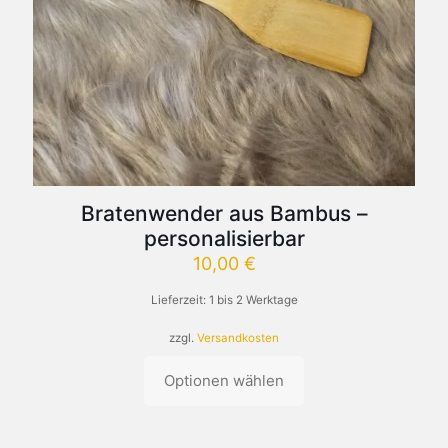
Bratenwender aus Bambus –
personalisierbar
10,00
€
Lieferzeit:
1 bis 2 Werktage
zzgl.
Versandkosten
Optionen wählen
Dieses
Produkt
weist
mehrere