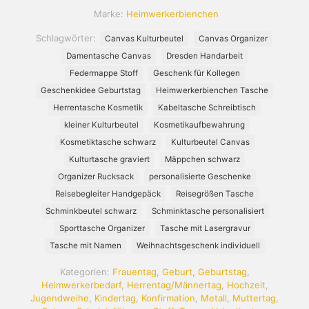
Canvas
Marke:
Heimwerkerbienchen
Menge
Schlagwörter:
Canvas Kulturbeutel
Canvas Organizer
Damentasche Canvas
Dresden Handarbeit
Federmappe Stoff
Geschenk für Kollegen
Geschenkidee Geburtstag
Heimwerkerbienchen Tasche
Herrentasche Kosmetik
Kabeltasche Schreibtisch
kleiner Kulturbeutel
Kosmetikaufbewahrung
Kosmetiktasche schwarz
Kulturbeutel Canvas
Kulturtasche graviert
Mäppchen schwarz
Organizer Rucksack
personalisierte Geschenke
Reisebegleiter Handgepäck
Reisegrößen Tasche
Schminkbeutel schwarz
Schminktasche personalisiert
Sporttasche Organizer
Tasche mit Lasergravur
Tasche mit Namen
Weihnachtsgeschenk individuell
Kategorien:
Frauentag
,
Geburt
,
Geburtstag
,
Heimwerkerbedarf
,
Herrentag/Männertag
,
Hochzeit
,
Jugendweihe
,
Kindertag
,
Konfirmation
,
Metall
,
Muttertag
,