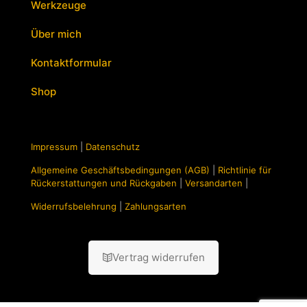
Werkzeuge
Optionen
können
Über mich
auf
der
Kontaktformular
Produktseite
gewählt
Shop
werden
Impressum
|
Datenschutz
Allgemeine Geschäftsbedingungen (AGB)
|
Richtlinie für
Rückerstattungen und Rückgaben
|
Versandarten
|
Widerrufsbelehrung
|
Zahlungsarten
Vertrag widerrufen