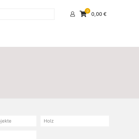
0
0,00
€
jekte
Holz