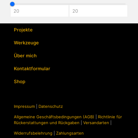
mehrere
Varianten
auf.
Die
Optionen
Projekte
können
auf
Werkzeuge
der
Produktseite
Über mich
gewählt
werden
Kontaktformular
Shop
Impressum
|
Datenschutz
Allgemeine Geschäftsbedingungen (AGB)
|
Richtlinie für
Rückerstattungen und Rückgaben
|
Versandarten
|
Widerrufsbelehrung
|
Zahlungsarten