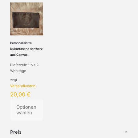
Personalisierte
Kulturtasche schwarz
aus Canvas
Lieferzeit:
1 bis 2
Werktage
zzgl.
Versandkosten
20,00
€
Optionen
wählen
Dieses
Produkt
Preis
weist