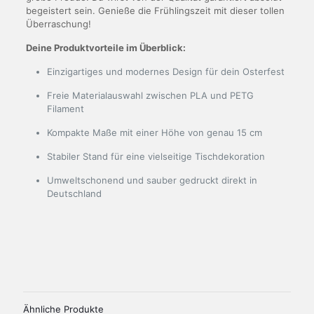
begeistert sein. Genieße die Frühlingszeit mit dieser tollen
Überraschung!
Deine Produktvorteile im Überblick:
Einzigartiges und modernes Design für dein Osterfest
Freie Materialauswahl zwischen PLA und PETG
Filament
Kompakte Maße mit einer Höhe von genau 15 cm
Stabiler Stand für eine vielseitige Tischdekoration
Umweltschonend und sauber gedruckt direkt in
Deutschland
Produktsicherheit
Herstellerinformationen
Gewicht
32 g
Spremberger Straße 20, 01239 Dresden
Maße
Verantwortliche Person in der EU
4,3 × 4,3 × 15 cm
Elsa Claus
Ähnliche Produkte
Material