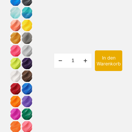
Osterhase
In den
15
Warenkorb
cm
Menge