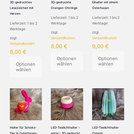
3D-gedrucktes
3D-gedruckte
Eihalter mit einem
Lesezeichen mit
Orangen-Ohrringe
Osterhasen
Herzen
Lieferzeit:
1 bis 2
Lieferzeit:
1 bis 2
Lieferzeit:
1 bis 2
Werktage
Werktage
Werktage
zzgl.
zzgl.
zzgl.
Versandkosten
Versandkosten
Versandkosten
8,00
€
9,00
€
8,00
€
Optionen
Optionen
wählen
wählen
Optionen
wählen
Dieses
Produkt
weist
mehrere
Varianten
auf.
Die
Optionen
können
Halter für Schoko-
LED-Teelichthalter –
LED-Teelichthalter
auf
Eier in Osterhasen-
spiral – 3D-gedruckt
Osterei