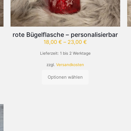
rote Bügelflasche – personalisierbar
18,00
€
–
23,00
€
Lieferzeit:
1 bis 2 Werktage
zzgl.
Versandkosten
Optionen wählen
Dieses
Produkt
weist
mehrere
Varianten
auf.
Die
Optionen
können