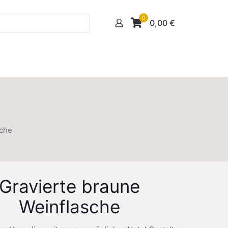
0
0,00
€
sche
Gravierte braune
Weinflasche