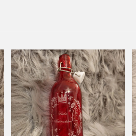
berger Straße 20, 01239 Dresden
twortliche Person in der EU
Claus
eigene