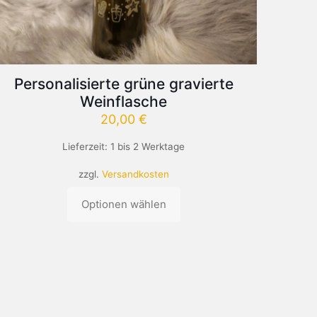
Personalisierte grüne gravierte
Weinflasche
20,00
€
Lieferzeit:
1 bis 2 Werktage
zzgl.
Versandkosten
Optionen wählen
Dieses
Produkt
weist
mehrere
Varianten
auf.
Die
Optionen