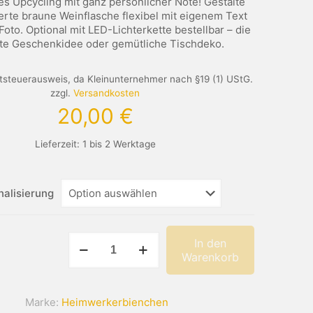
es Upcycling mit ganz persönlicher Note! Gestalte
erte braune Weinflasche flexibel mit eigenem Text
oto. Optional mit LED-Lichterkette bestellbar – die
te Geschenkidee oder gemütliche Tischdeko.
steuerausweis, da Kleinunternehmer nach §19 (1) UStG.
zzgl.
Versandkosten
20,00
€
Lieferzeit:
1 bis 2 Werktage
nalisierung
Gravierte
In den
braune
Warenkorb
Weinflasche
Menge
Marke:
Heimwerkerbienchen