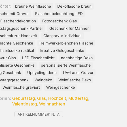
örter:
braune Weinflasche
Dekoflasche braun
asche mit Gravur
Flaschenbeleuchtung LED
Flaschendekoration
Fotogeschenk Glas
tstagsgeschenk Partner
Geschenk für Männer
schenk zur Hochzeit
Glasgravur individuell
achte Geschenke
Heimwerkerbienchen Flasche
hzeitsdeko rustikal
kreative Geldgeschenke
avur Glas
LED Flaschenlicht
nachhaltige Deko
lisierte Geschenke
personalisierte Weinflasche
ng Geschenk
Upcycling Ideen
UV-Laser Gravur
instagsgeschenk
Weindeko
Weinflasche Deko
Weinflasche graviert
Weingeschenke
orien:
Geburtstag
,
Glas
,
Hochzeit
,
Muttertag
,
Valentinstag
,
Weihnachten
ARTIKELNUMMER:
N. V.