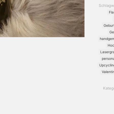
Schlagw
Fl
Gebur
Ge
handgem
Hoc
Lasergr
persona
Upcycli
Valent
Kateg