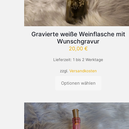
Gravierte weiße Weinflasche mit
Wunschgravur
20,00
€
Lieferzeit:
1 bis 2 Werktage
zzgl.
Versandkosten
Optionen wählen
Dieses
Produkt
weist
mehrere
Varianten
auf.
Die
Optionen