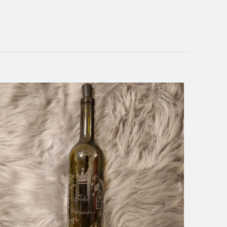
200 g
Glas braun
r Text
,
eigenes Bild