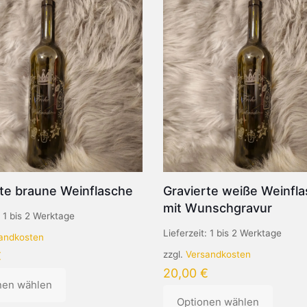
rte braune Weinflasche
Gravierte weiße Weinfl
mit Wunschgravur
:
1 bis 2 Werktage
Lieferzeit:
1 bis 2 Werktage
andkosten
€
zzgl.
Versandkosten
20,00
€
nen wählen
Optionen wählen