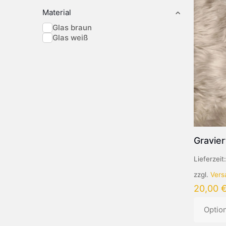
Material
Glas braun
Glas weiß
Gravie
Lieferzeit
zzgl.
Vers
20,00
Optio