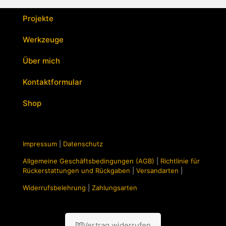
mehrere
Varianten
Projekte
auf.
Die
Werkzeuge
Optionen
können
Über mich
auf
der
Kontaktformular
Produktseite
gewählt
Shop
werden
Impressum
|
Datenschutz
Allgemeine Geschäftsbedingungen (AGB)
|
Richtlinie für
Rückerstattungen und Rückgaben
|
Versandarten
|
Widerrufsbelehrung
|
Zahlungsarten
Vertrag widerrufen