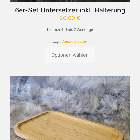
6er-Set Untersetzer inkl. Halterung
20,00
€
Lieferzeit:
1 bis 2 Werktage
zzgl.
Versandkosten
Optionen wählen
Dieses
Produkt
weist
mehrere
Varianten
auf.
Die
Optionen
können
auf
der
Produktseite
gewählt
werden