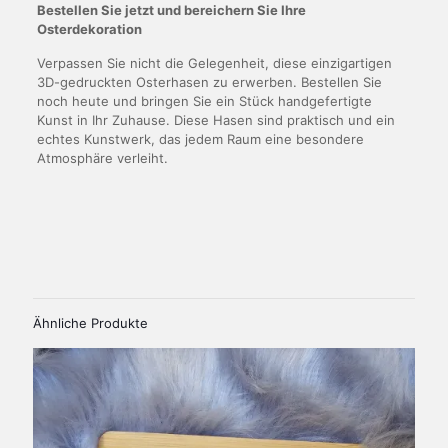
Bestellen Sie jetzt und bereichern Sie Ihre
Osterdekoration
Verpassen Sie nicht die Gelegenheit, diese einzigartigen
3D-gedruckten Osterhasen zu erwerben. Bestellen Sie
noch heute und bringen Sie ein Stück handgefertigte
Kunst in Ihr Zuhause. Diese Hasen sind praktisch und ein
echtes Kunstwerk, das jedem Raum eine besondere
Atmosphäre verleiht.
Produktsicherheit
Herstellerinformationen
Gewicht
49 g
Spremberger Straße 20, 01239 Dresden
Maße
Verantwortliche Person in der EU
8,9 × 11,1 × 2,5 cm
Elsa Claus
Ähnliche Produkte