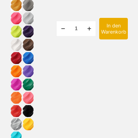
3D-
In den
gedrucktes
Warenkorb
Osterhasen-
Puzzle
Menge