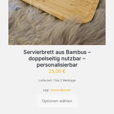
Servierbrett aus Bambus –
doppelseitig nutzbar –
personalisierbar
25,00
€
Lieferzeit:
1 bis 2 Werktage
zzgl.
Versandkosten
Optionen wählen
Dieses
Produkt
weist