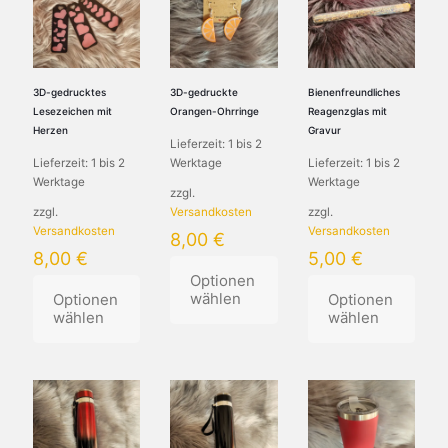
3D-gedrucktes
3D-gedruckte
Bienenfreundliches
Lesezeichen mit
Orangen-Ohrringe
Reagenzglas mit
Herzen
Gravur
Lieferzeit:
1 bis 2
Lieferzeit:
1 bis 2
Werktage
Lieferzeit:
1 bis 2
Werktage
Werktage
zzgl.
zzgl.
Versandkosten
zzgl.
Versandkosten
Versandkosten
8,00
€
8,00
€
5,00
€
Optionen
wählen
Optionen
Optionen
wählen
wählen
Dieses
Dieses
Produkt
Produkt
weist
weist
mehrere
mehrere
Varianten
Varianten