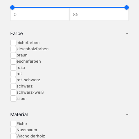
können
können
Optionen
auf
auf
können
der
der
auf
Produktseite
Produktseite
der
gewählt
gewählt
Produktseite
werden
werden
gewählt
Farbe
werden
eichefarben
kirschholzfarben
braun
eschefarben
rosa
rot
rot-schwarz
schwarz
schwarz-weiß
silber
Material
Eiche
Nussbaum
Wacholderholz