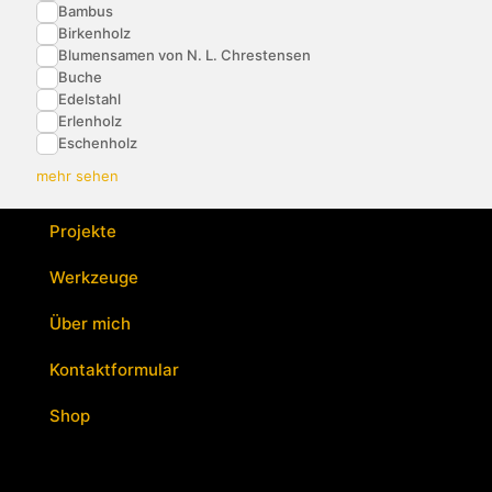
Bambus
Birkenholz
Blumensamen von N. L. Chrestensen
Buche
Edelstahl
Erlenholz
Eschenholz
mehr sehen
Projekte
Werkzeuge
Über mich
Kontaktformular
Shop