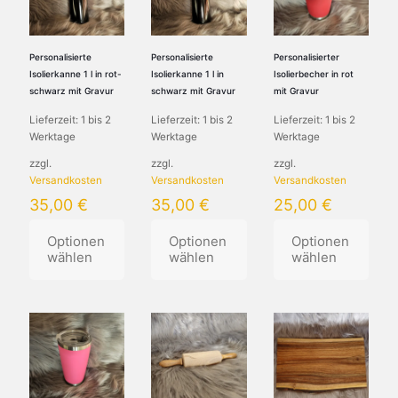
auf.
auf.
Die
Die
Optionen
Optionen
können
können
Personalisierte
Personalisierte
Personalisierter
auf
auf
Isolierkanne 1 l in rot-
Isolierkanne 1 l in
Isolierbecher in rot
der
der
schwarz mit Gravur
schwarz mit Gravur
mit Gravur
Produktseite
Produktseite
Lieferzeit:
1 bis 2
Lieferzeit:
1 bis 2
Lieferzeit:
1 bis 2
gewählt
gewählt
Werktage
Werktage
Werktage
werden
werden
zzgl.
zzgl.
zzgl.
Versandkosten
Versandkosten
Versandkosten
35,00
€
35,00
€
25,00
€
Optionen
Optionen
Optionen
wählen
wählen
wählen
Dieses
Dieses
Dieses
Produkt
Produkt
Produkt
weist
weist
weist
mehrere
mehrere
mehrere
Varianten
Varianten
Varianten
auf.
auf.
auf.
Die
Die
Die