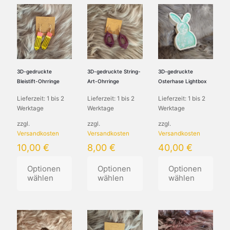
3D-gedruckte
3D-gedruckte String-
3D-gedruckte
Bleistift-Ohrringe
Art-Ohrringe
Osterhase Lightbox
Lieferzeit:
1 bis 2
Lieferzeit:
1 bis 2
Lieferzeit:
1 bis 2
Werktage
Werktage
Werktage
zzgl.
zzgl.
zzgl.
Versandkosten
Versandkosten
Versandkosten
10,00
€
8,00
€
40,00
€
Optionen
Optionen
Optionen
wählen
wählen
wählen