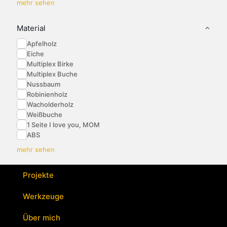
mehr sehen
Material
Apfelholz
Eiche
Multiplex Birke
Multiplex Buche
Nussbaum
Robinienholz
Wacholderholz
Weißbuche
1 Seite I love you, MOM
ABS
mehr sehen
Projekte
Werkzeuge
Über mich