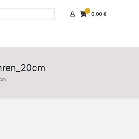
0
0,00
€
ohren_20cm
0cm