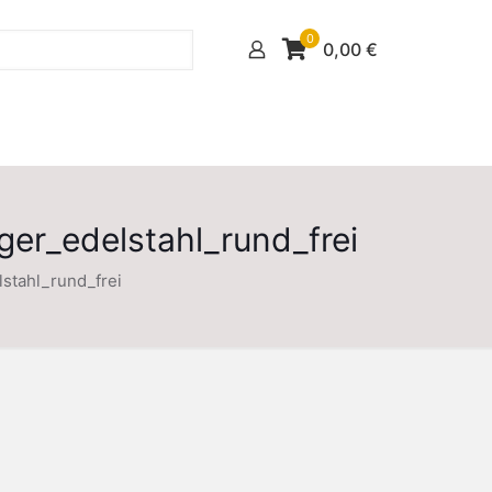
0
0,00
€
er_edelstahl_rund_frei
stahl_rund_frei