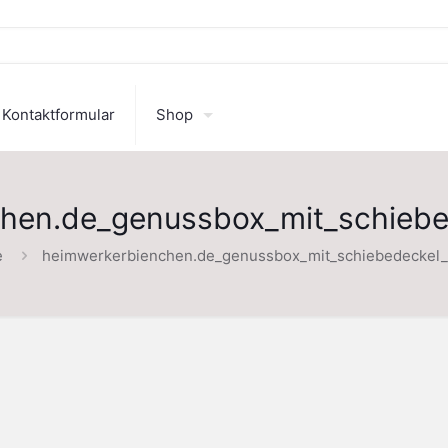
Kontaktformular
Shop
chen.de_genussbox_mit_schieb
e
heimwerkerbienchen.de_genussbox_mit_schiebedecke