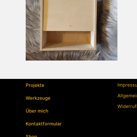
Impress
Projekte
Allgemei
Werkzeuge
Widerruf
Über mich
Kontaktformular
Shop