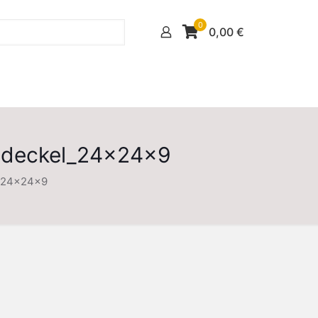
0
0,00
€
edeckel_24x24x9
l_24x24x9