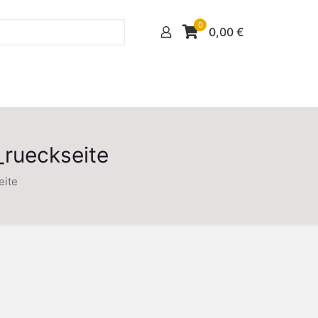
0
0,00
€
rueckseite
eite