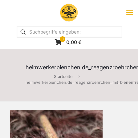
0
0,00
€
heimwerkerbienchen.de_reagenzroehrche
Startseite
heimwerkerbienchen.de_reagenzroehrchen_mit_bienenf