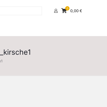
0
0,00
€
_kirsche1
e1