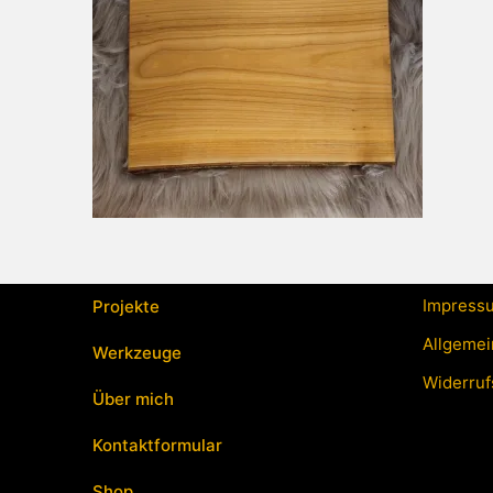
Impress
Projekte
Allgemei
Werkzeuge
Widerruf
Über mich
Kontaktformular
Shop