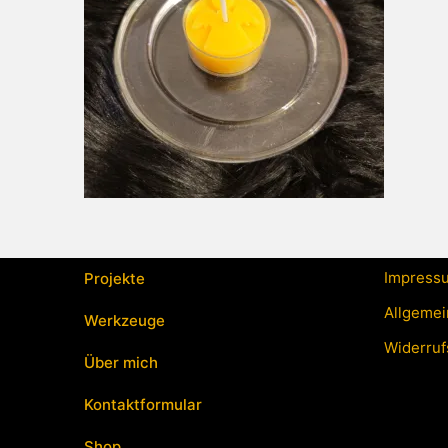
Impress
Projekte
Allgemei
Werkzeuge
Widerruf
Über mich
Kontaktformular
Shop