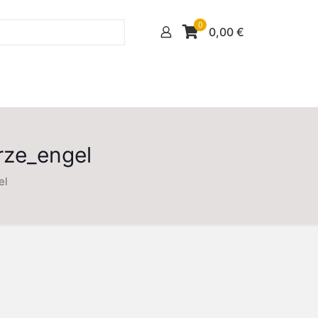
0
0,00
€
rze_engel
el