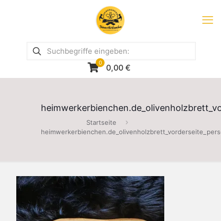
0
0,00
€
heimwerkerbienchen.de_olivenholzbrett_vor
Startseite
heimwerkerbienchen.de_olivenholzbrett_vorderseite_perso