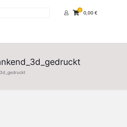
0
0,00
€
ankend_3d_gedruckt
3d_gedruckt