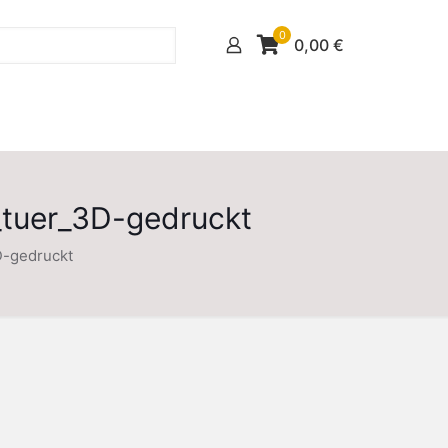
0
0,00
€
_tuer_3D-gedruckt
D-gedruckt