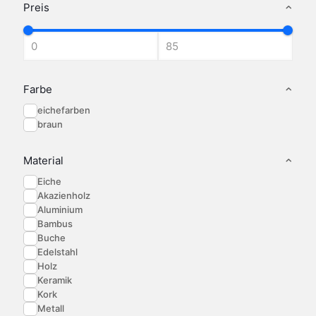
Die
Die
Die
Preis
Optionen
Optionen
Optionen
können
können
können
auf
auf
auf
der
der
der
Produktseite
Produktseite
Produktseite
gewählt
gewählt
gewählt
Farbe
werden
werden
werden
eichefarben
braun
Material
Eiche
Akazienholz
Aluminium
Bambus
Buche
Edelstahl
Holz
Keramik
Kork
Metall