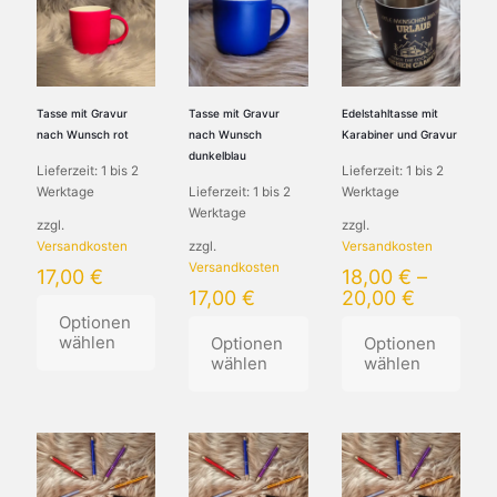
mehrere
Varianten
mehrere
Varianten
auf.
Varianten
auf.
Die
auf.
Die
Optionen
Die
Optionen
können
Optionen
können
auf
können
Tasse mit Gravur
Tasse mit Gravur
Edelstahltasse mit
auf
der
auf
nach Wunsch rot
nach Wunsch
Karabiner und Gravur
der
Produktseite
der
dunkelblau
Lieferzeit:
1 bis 2
Lieferzeit:
1 bis 2
Produktseite
gewählt
Produktseite
Werktage
Lieferzeit:
1 bis 2
Werktage
gewählt
werden
gewählt
Werktage
werden
werden
zzgl.
zzgl.
Versandkosten
zzgl.
Versandkosten
Versandkosten
17,00
€
18,00
€
–
17,00
€
20,00
€
Optionen
wählen
Optionen
Optionen
wählen
wählen
Dieses
Produkt
Dieses
Dieses
weist
Produkt
Produkt
mehrere
weist
weist
Varianten
mehrere
mehrere
auf.
Varianten
Varianten