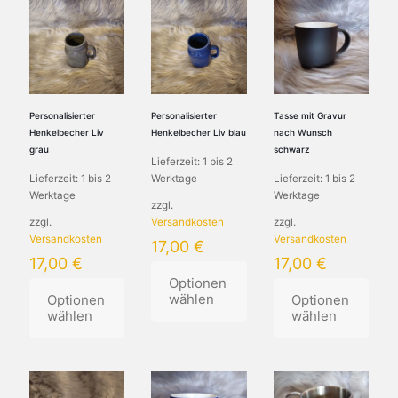
mehrere
Varianten
weist
Varianten
auf.
mehrere
auf.
Die
Varianten
Die
Optionen
auf.
Optionen
können
Die
können
auf
Optionen
auf
der
können
Personalisierter
Personalisierter
Tasse mit Gravur
der
Produktseite
auf
Henkelbecher Liv
Henkelbecher Liv blau
nach Wunsch
Produktseite
gewählt
der
grau
schwarz
Lieferzeit:
1 bis 2
gewählt
werden
Produktseite
Lieferzeit:
1 bis 2
Werktage
Lieferzeit:
1 bis 2
werden
gewählt
Werktage
Werktage
werden
zzgl.
zzgl.
Versandkosten
zzgl.
Versandkosten
Versandkosten
17,00
€
17,00
€
17,00
€
Optionen
wählen
Optionen
Optionen
wählen
wählen
Dieses
Dieses
Produkt
Dieses
Produkt
weist
Produkt
weist
mehrere
weist