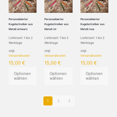
Die
auf.
auf.
Optionen
Die
Die
können
Optionen
Optionen
auf
können
können
Personalisierter
Personalisierter
Personalisierter
der
auf
auf
Kugelschreiber aus
Kugelschreiber aus
Kugelschreiber aus
Produktseite
der
der
Metall schwarz
Metall rot
Metall rosa
gewählt
Produktseite
Produktseite
Lieferzeit:
1 bis 2
Lieferzeit:
1 bis 2
Lieferzeit:
1 bis 2
werden
gewählt
gewählt
Werktage
Werktage
Werktage
werden
werden
zzgl.
zzgl.
zzgl.
Versandkosten
Versandkosten
Versandkosten
15,00
€
15,00
€
15,00
€
Optionen
Optionen
Optionen
wählen
wählen
wählen
Dieses
Dieses
Dieses
Produkt
Produkt
Produkt
weist
weist
weist
1
2
3
mehrere
mehrere
mehrere
Varianten
Varianten
Varianten
auf.
auf.
auf.