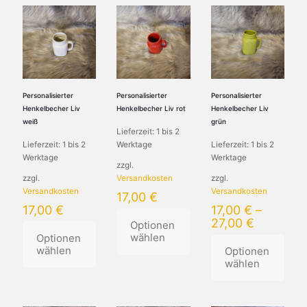
Personalisierter
Personalisierter
Personalisierter
Henkelbecher Liv
Henkelbecher Liv rot
Henkelbecher Liv
weiß
grün
Lieferzeit:
1 bis 2
Lieferzeit:
1 bis 2
Werktage
Lieferzeit:
1 bis 2
Werktage
Werktage
zzgl.
zzgl.
Versandkosten
zzgl.
Versandkosten
Versandkosten
17,00
€
17,00
€
17,00
€
–
27,00
€
Optionen
wählen
Optionen
wählen
Optionen
wählen
Dieses
Dieses
Produkt
Produkt
weist
Dieses
weist
mehrere
Produkt