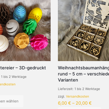
tereier – 3D-gedruckt
Weihnachtsbaumanhän
rund – 5 cm – verschie
:
1 bis 2 Werktage
Varianten
andkosten
Lieferzeit:
1 bis 2 Werktage
zzgl.
Versandkosten
nen wählen
6,00
€
–
20,00
€