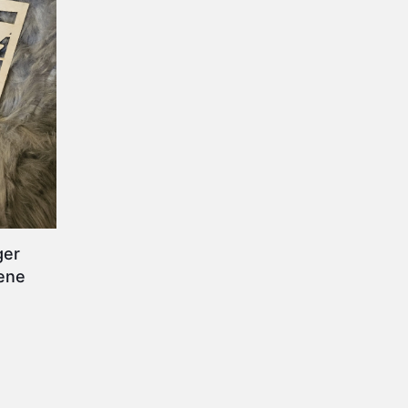
ger
dene