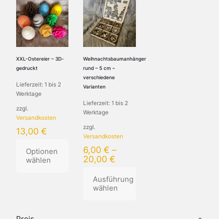
XXL-Ostereier – 3D-
Weihnachtsbaumanhänger
gedruckt
rund – 5 cm –
verschiedene
Lieferzeit:
1 bis 2
Varianten
Werktage
Lieferzeit:
1 bis 2
zzgl.
Werktage
Versandkosten
zzgl.
13,00
€
Versandkosten
6,00
€
–
Optionen
20,00
€
wählen
Ausführung
Dieses
wählen
Produkt
weist
mehrere
Dieses
Varianten
Produkt
Preis