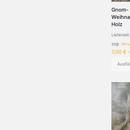
Gnom-
Weihna
Holz
Lieferzeit
zzgl.
Vers
7,00
€
Ausfü
Dieses
Produkt
weist
mehrere
Variante
auf.
Die
Optionen
können
auf