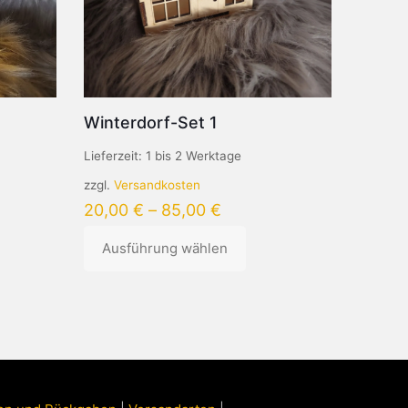
Produktseite
gewählt
werden
Winterdorf-Set 1
Lieferzeit:
1 bis 2 Werktage
zzgl.
Versandkosten
20,00
€
–
85,00
€
Ausführung wählen
Dieses
Produkt
weist
mehrere
Varianten
auf.
Die