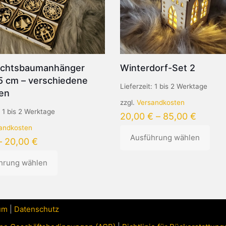
Produktseite
gewählt
eite
werden
chtsbaumanhänger
Winterdorf-Set 2
 5 cm – verschiedene
Lieferzeit:
1 bis 2 Werktage
ten
zzgl.
Versandkosten
:
1 bis 2 Werktage
20,00
€
–
85,00
€
andkosten
Ausführung wählen
–
20,00
€
Dieses
hrung wählen
Produkt
weist
mehrere
Varianten
auf.
um
|
Datenschutz
Die
n