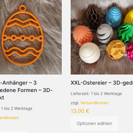
i-Anhänger – 3
XXL-Ostereier – 3D-ged
iedene Formen – 3D-
Lieferzeit:
1 bis 2 Werktage
kt
zzgl.
Versandkosten
:
1 bis 2 Werktage
13,00
€
andkosten
Optionen wählen