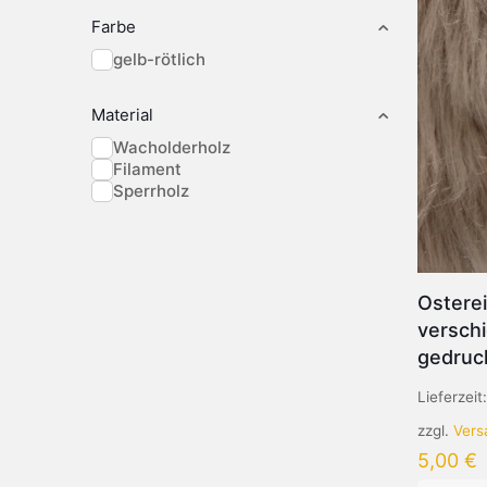
Farbe
gelb-rötlich
Material
Wacholderholz
Filament
Sperrholz
Ostere
versch
gedruc
Lieferzeit
zzgl.
Vers
5,00
€