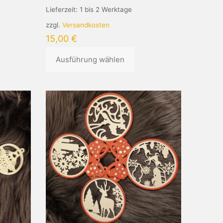
Lieferzeit:
1 bis 2 Werktage
zzgl.
Versandkosten
15,00
€
Ausführung wählen
Dieses
Produkt
weist
mehrere
Varianten
auf.
Die
Optionen
können
auf
der
Produktseite
gewählt
werden