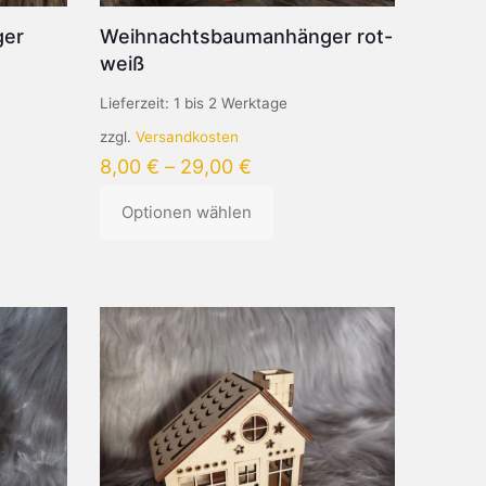
ger
Weihnachtsbaumanhänger rot-
weiß
Lieferzeit:
1 bis 2 Werktage
zzgl.
Versandkosten
8,00
€
–
29,00
€
Optionen wählen
Dieses
Produkt
weist
mehrere
Varianten
auf.
Die
Optionen
können
auf
der