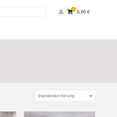
0
0,00
€