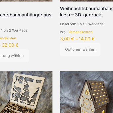
Weihnachtsbaumanhän
chtsbaumanhänger aus
klein – 3D-gedruckt
Lieferzeit:
1 bis 2 Werktage
:
1 bis 2 Werktage
zzgl.
Versandkosten
andkosten
3,00
€
–
14,00
€
–
32,00
€
Optionen wählen
hrung wählen
Dieses
Produkt
weist
mehrere
Varianten
auf.
n
Die
Optionen
können
auf
der