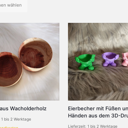
Dieses
nen wählen
Produkt
weist
mehrere
Varianten
auf.
Die
n
Optionen
können
auf
der
Produktseite
gewählt
werden
eite
 aus Wacholderholz
Eierbecher mit Füßen u
Händen aus dem 3D-Dr
:
1 bis 2 Werktage
Lieferzeit:
1 bis 2 Werktage
andkosten