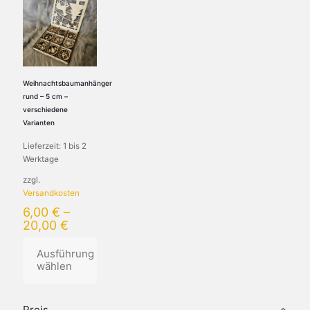
Weihnachtsbaumanhänger
rund – 5 cm –
verschiedene
Varianten
Lieferzeit:
1 bis 2
Werktage
zzgl.
Versandkosten
6,00
€
–
20,00
€
Ausführung
wählen
Dieses
Produkt
Preis