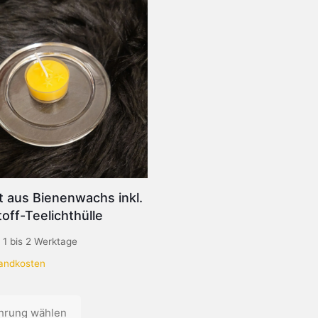
t aus Bienenwachs inkl.
off-Teelichthülle
:
1 bis 2 Werktage
andkosten
hrung wählen