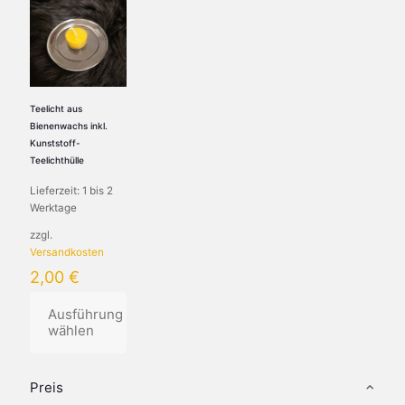
Teelicht aus
Bienenwachs inkl.
Kunststoff-
Teelichthülle
Lieferzeit:
1 bis 2
Werktage
zzgl.
Versandkosten
2,00
€
Ausführung
wählen
Dieses
Produkt
Preis
weist