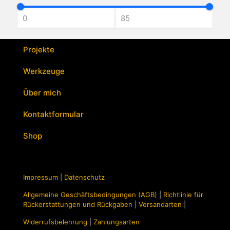
mehrere
Varianten
auf.
Die
Optionen
Projekte
können
auf
Werkzeuge
der
Produktseite
Über mich
gewählt
werden
Kontaktformular
Shop
Impressum
|
Datenschutz
Allgemeine Geschäftsbedingungen (AGB)
|
Richtlinie für
Rückerstattungen und Rückgaben
|
Versandarten
|
Widerrufsbelehrung
|
Zahlungsarten