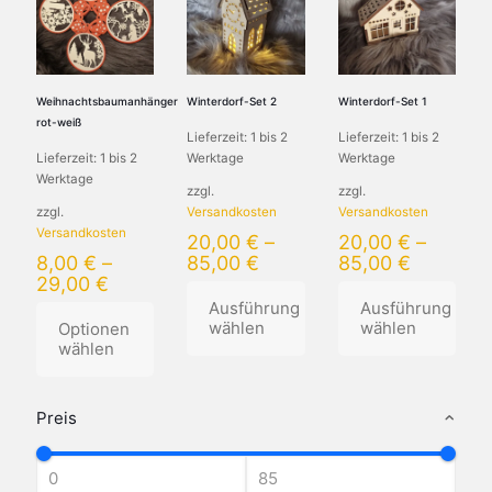
Varianten
Varianten
auf.
auf.
auf.
Die
Die
Die
Optionen
Optionen
Optionen
können
können
können
auf
Weihnachtsbaumanhänger
Winterdorf-Set 2
Winterdorf-Set 1
auf
auf
der
rot-weiß
Lieferzeit:
1 bis 2
Lieferzeit:
1 bis 2
der
der
Produktseite
Lieferzeit:
1 bis 2
Werktage
Werktage
Produktseite
Produktseite
gewählt
Werktage
gewählt
gewählt
werden
zzgl.
zzgl.
werden
werden
zzgl.
Versandkosten
Versandkosten
Versandkosten
20,00
€
–
20,00
€
–
8,00
€
–
85,00
€
85,00
€
29,00
€
Ausführung
Ausführung
wählen
wählen
Optionen
wählen
Dieses
Dieses
Dieses
Produkt
Produkt
Produkt
weist
weist
Preis
weist
mehrere
mehrere
mehrere
Varianten
Varianten
Varianten
auf.
auf.