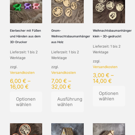
Eierbecher mit Füßen
Gnom-
Weihnachtsbaumanhänger
und Händen aus dem
Weihnachtsbaumanhänger
klein – 3D-gedruckt
3D-Drucker
aus Holz
Lieferzeit:
1 bis 2
Lieferzeit:
1 bis 2
Lieferzeit:
1 bis 2
Werktage
Werktage
Werktage
zzgl.
zzgl.
zzgl.
Versandkosten
Versandkosten
Versandkosten
3,00
€
–
6,00
€
–
7,00
€
–
14,00
€
16,00
€
32,00
€
Optionen
wählen
Optionen
Ausführung
wählen
wählen
Dieses
Dieses
Dieses
Produkt
Produkt
Produkt
weist
weist
weist
mehrere
mehrere
mehrere
Varianten