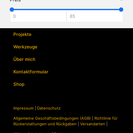
weist
mehrere
Varianten
auf.
Die
Optionen
Projekte
können
auf
Werkzeuge
der
Produktseite
Über mich
gewählt
werden
Kontaktformular
Shop
Impressum
|
Datenschutz
Allgemeine Geschäftsbedingungen (AGB)
|
Richtlinie für
Rückerstattungen und Rückgaben
|
Versandarten
|