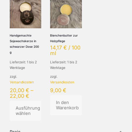
Handgemachte
Bienchenbutter zur
Sojawachskerze in
Holzpflege
14,17
€
/
100
schwarzer Dose 200
ml
g
Lieferzeit:
1 bis 2
Lieferzeit:
1 bis 2
Werktage
Werktage
zzgl.
zzgl.
Versandkosten
Versandkosten
20,00
€
–
9,00
€
22,00
€
In den
Warenkorb
Ausführung
wählen
Dieses
Produkt
Preis