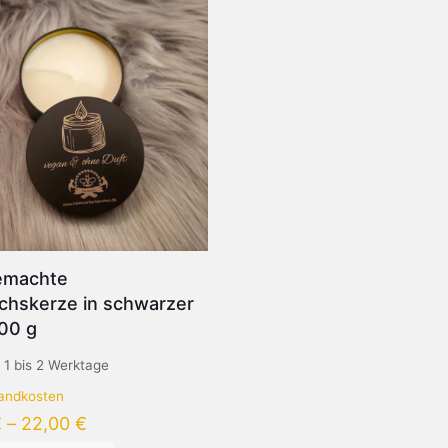
emachte
chskerze in schwarzer
00 g
:
1 bis 2 Werktage
andkosten
€
–
22,00
€