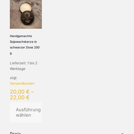
Handgemachte
Sojawachskerze in
schwarzer Dose 200
g
Lieferzeit:
1 bis 2
Werktage
zzgl.
Versandkosten
20,00
€
–
22,00
€
Ausführung
wählen
Dieses
Produkt
Preis