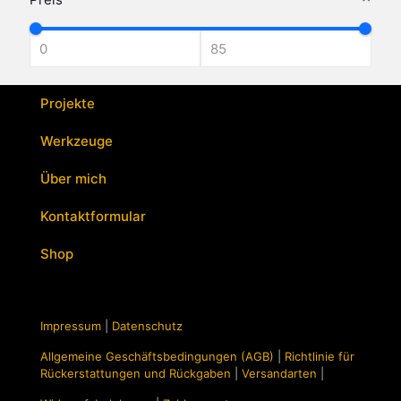
weist
mehrere
Varianten
auf.
Die
Optionen
Projekte
können
auf
Werkzeuge
der
Produktseite
Über mich
gewählt
werden
Kontaktformular
Shop
Impressum
|
Datenschutz
Allgemeine Geschäftsbedingungen (AGB)
|
Richtlinie für
Rückerstattungen und Rückgaben
|
Versandarten
|