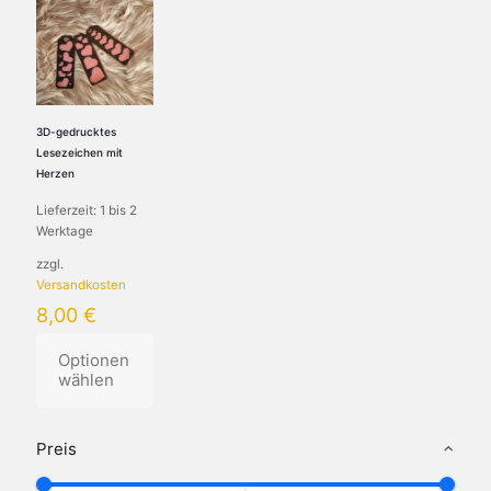
3D-gedrucktes
Lesezeichen mit
Herzen
Lieferzeit:
1 bis 2
Werktage
zzgl.
Versandkosten
8,00
€
Optionen
wählen
Dieses
Produkt
Preis
weist
mehrere