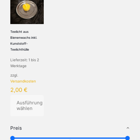
Teelicht aus
Bienenwachs inkl.
Kunststoff-
Teelichthülle
Lieferzeit:
1 bis 2
Werktage
zzgl.
Versandkosten
2,00
€
Ausführung
wählen
Dieses
Produkt
Preis
weist
mehrere