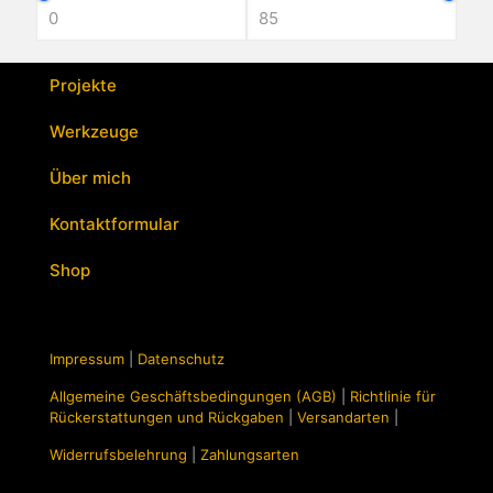
Varianten
auf.
Die
Optionen
Projekte
können
auf
Werkzeuge
der
Produktseite
Über mich
gewählt
werden
Kontaktformular
Shop
Impressum
|
Datenschutz
Allgemeine Geschäftsbedingungen (AGB)
|
Richtlinie für
Rückerstattungen und Rückgaben
|
Versandarten
|
Widerrufsbelehrung
|
Zahlungsarten