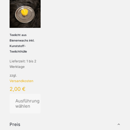
Teelicht aus
Bienenwachs inkl.
Kunststoff-
Teelichthülle
Lieferzeit:
1 bis 2
Werktage
zzgl.
Versandkosten
2,00
€
Ausführung
wählen
Dieses
Produkt
Preis
weist