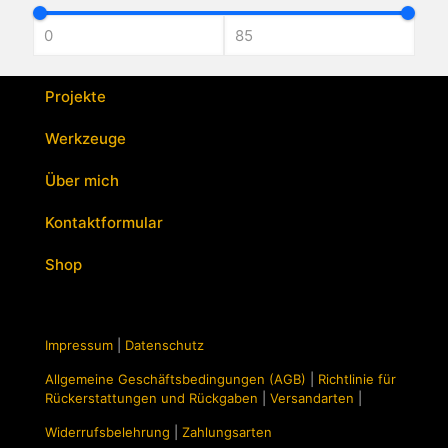
mehrere
Varianten
auf.
Die
Optionen
Projekte
können
auf
Werkzeuge
der
Produktseite
Über mich
gewählt
werden
Kontaktformular
Shop
Impressum
|
Datenschutz
Allgemeine Geschäftsbedingungen (AGB)
|
Richtlinie für
Rückerstattungen und Rückgaben
|
Versandarten
|
Widerrufsbelehrung
|
Zahlungsarten