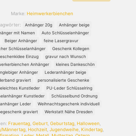
Kunstleder
beige
Marke:
Heimwerkerbienchen
Menge
lagwörter:
Anhänger 20g
Anhänger beige
hänger mit Namen
Auto Schlüsselanhänger
Beiger Anhänger
feine Lasergravur
cher Schlüsselanhänger
Geschenk Kollegen
eschenkidee Einzug
gravur nach Wunsch
erkerbienchen Anhänger
kleines Dankeschön
anglebiger Anhänger
Lederanhänger beige
erband graviert
personalisierte Geschenke
geleichtes Kunstleder
PU-Leder Schlüsselring
selanhänger Kunstleder
Schlüsselbund Ordnung
anhänger Leder
Weihnachtsgeschenk individuell
egeschenk graviert
Werkstatt Nähe Dresden
ien:
Frauentag
,
Geburt
,
Geburtstag
,
Halloween
,
g/Männertag
,
Hochzeit
,
Jugendweihe
,
Kindertag
,
firmation
,
Leder
,
Metall
,
Muttertag
,
Ostern
,