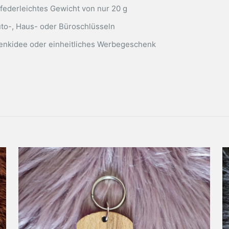
 federleichtes Gewicht von nur 20 g
Auto-, Haus- oder Büroschlüsseln
henkidee oder einheitliches Werbegeschenk
berger Straße 20, 01239 Dresden
twortliche Person in der EU
Claus
eigene