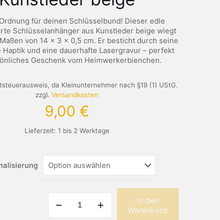
e Ordnung für deinen Schlüsselbund! Dieser edle
erte Schlüsselanhänger aus Kunstleder beige wiegt
 Maßen von 14 x 3 x 0,5 cm. Er besticht durch seine
Haptik und eine dauerhafte Lasergravur – perfekt
sönliches Geschenk vom Heimwerkerbienchen.
steuerausweis, da Kleinunternehmer nach §19 (1) UStG.
zzgl.
Versandkosten
9,00
€
Lieferzeit:
1 bis 2 Werktage
nalisierung
Personalisierter
In den
Schlüsselanhänger
Warenkorb
aus