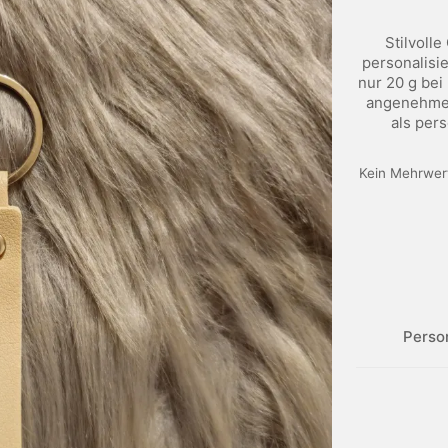
Stilvoll
personalisi
nur 20 g bei
angenehme 
als per
Kein Mehrwert
Perso