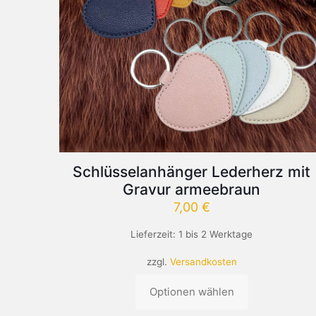
Schlüsselanhänger Lederherz mit
Gravur armeebraun
7,00
€
Lieferzeit:
1 bis 2 Werktage
zzgl.
Versandkosten
Optionen wählen
Dieses
Produkt