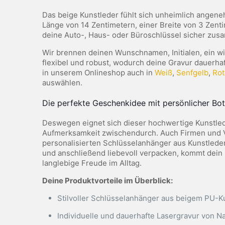
Das beige Kunstleder fühlt sich unheimlich angene
Länge von 14 Zentimetern, einer Breite von 3 Zentim
deine Auto-, Haus- oder Büroschlüssel sicher zus
Wir brennen deinen Wunschnamen, Initialen, ein wic
flexibel und robust, wodurch deine Gravur dauerhaft
in unserem Onlineshop auch in
Weiß
,
Senfgelb
,
Rot
auswählen.
Die perfekte Geschenkidee mit persönlicher B
Deswegen eignet sich dieser hochwertige Kunstled
Aufmerksamkeit zwischendurch. Auch Firmen und Ve
personalisierten Schlüsselanhänger aus Kunstleder
und anschließend liebevoll verpacken, kommt dein n
langlebige Freude im Alltag.
Deine Produktvorteile im Überblick:
Stilvoller Schlüsselanhänger aus beigem PU-K
Individuelle und dauerhafte Lasergravur von N