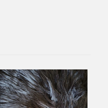
20 g
14 × 3 × 0,5 cm
Metall
,
PU-Leder
r Text
,
eigenes Bild