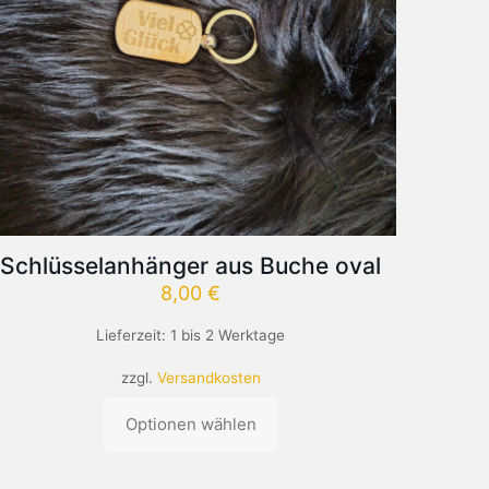
Schlüsselanhänger aus Buche oval
8,00
€
Lieferzeit:
1 bis 2 Werktage
zzgl.
Versandkosten
Optionen wählen
Dieses
Produkt
weist