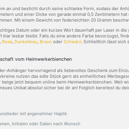
hm an und besticht durch seine schlanke Form, sodass der Anhä
etern und einer Dicke von gerade einmal 0,5 Zentimetern hat er 
ammen. Mit einem Gewicht von federleichten 20 Gramm beschwe
htiges Datum oder ein kurzes Wort dauerhaft per Laser in die g
 klar lesbar bleibt. Falls du eine andere Farbe bevorzugst, fin
,
Rosa
,
Dunkelblau
,
Braun
oder
Schwarz
. Schließlich lässt si
otschaft vom Heimwerkerbienchen
er-Anhänger hervorragend als liebevolles Geschenk zum Einzug
reine nutzen das edle Stück gern als einheitliches Werbegesc
 beige jetzt bequem online beim Heimwerkerbienchen. Weil wir j
eues Unikat absolut sicher bei dir an! Folglich bereitest du de
unstleder mit angenehmer Haptik
amen, Initialen oder Daten nach Wunsch