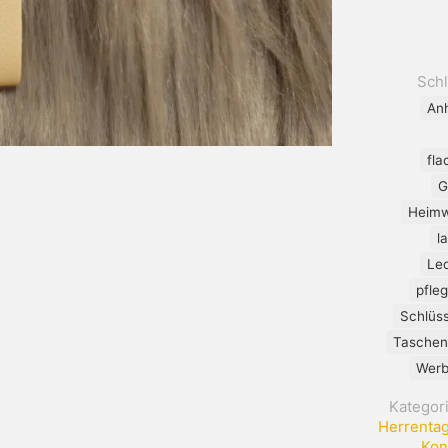
Sch
An
fla
G
Heimw
l
Led
pfle
Schlüs
Taschen
Werb
Kategor
Herrenta
Kon