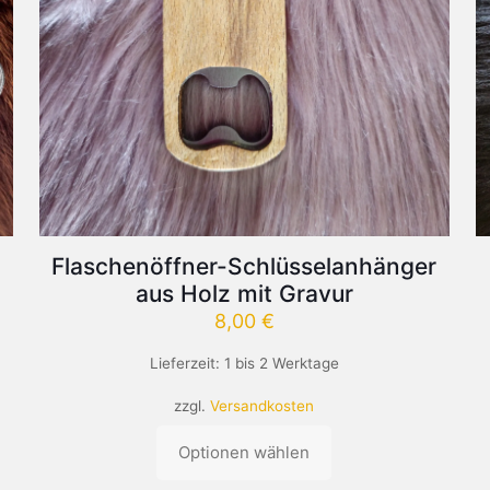
Flaschenöffner-Schlüsselanhänger
aus Holz mit Gravur
8,00
€
Lieferzeit:
1 bis 2 Werktage
zzgl.
Versandkosten
Optionen wählen
Dieses
Produkt