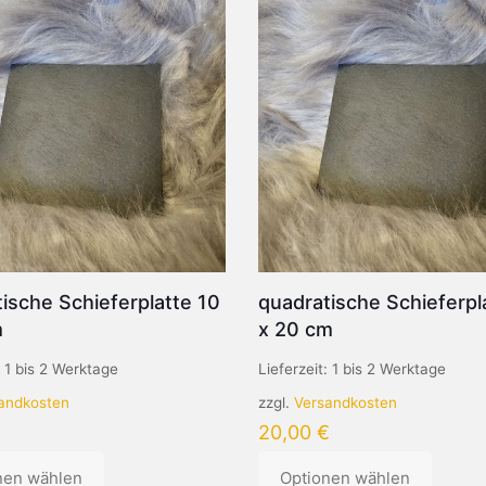
ische Schieferplatte 10
quadratische Schieferpl
m
x 20 cm
:
1 bis 2 Werktage
Lieferzeit:
1 bis 2 Werktage
andkosten
zzgl.
Versandkosten
20,00
€
nen wählen
Optionen wählen