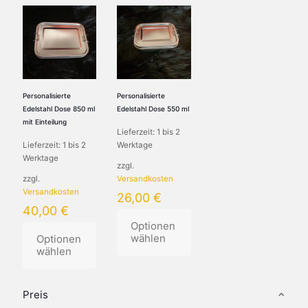
Personalisierte
Personalisierte
Edelstahl Dose 850 ml
Edelstahl Dose 550 ml
mit Einteilung
Lieferzeit:
1 bis 2
Lieferzeit:
1 bis 2
Werktage
Werktage
zzgl.
zzgl.
Versandkosten
Versandkosten
26,00
€
40,00
€
Optionen
wählen
Optionen
wählen
Dieses
Dieses
Produkt
Produkt
weist
Preis
weist
mehrere