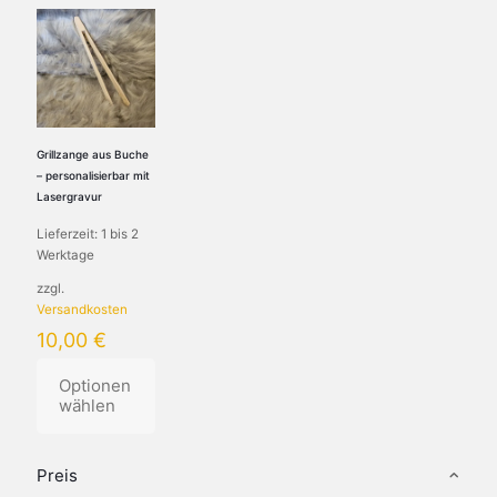
Grillzange aus Buche
– personalisierbar mit
Lasergravur
Lieferzeit:
1 bis 2
Werktage
zzgl.
Versandkosten
10,00
€
Optionen
wählen
Dieses
Produkt
Preis
weist