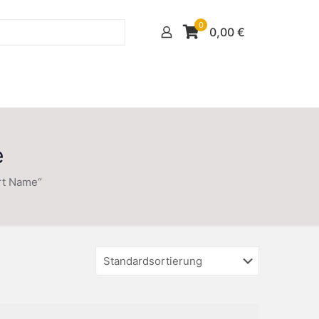
0
0,00
€
e
rt Name“