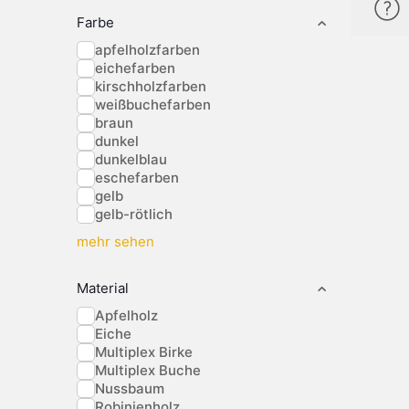
Farbe
apfelholzfarben
eichefarben
kirschholzfarben
weißbuchefarben
braun
dunkel
dunkelblau
eschefarben
gelb
gelb-rötlich
mehr sehen
Material
Apfelholz
Eiche
Multiplex Birke
Multiplex Buche
Nussbaum
Robinienholz