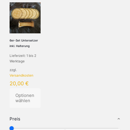
6er-Set Untersetzer
inkl. Halterung
Lieferzeit:
1 bis 2
Werktage
zzgl.
Versandkosten
20,00
€
Optionen
wählen
Dieses
Produkt
Preis
weist
mehrere