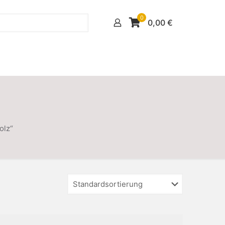
0
0,00
€
olz“