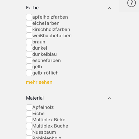
Farbe
apfelholzfarben
eichefarben
kirschholzfarben
weißbuchefarben
braun
dunkel
dunkelblau
eschefarben
gelb
gelb-rötlich
mehr sehen
Material
Apfelholz
Eiche
Multiplex Birke
Multiplex Buche
Nussbaum
Robinienholz